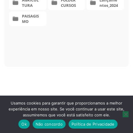
AGRICUL
FOLDER
Lançame
TURA
CURSOS
ntos_2024
PAISAGIS
MO
Usamos cookies para garantir que proporcionamos a melhor
experiência em nosso site. Se você continuar a usar este site,
assumiremos que você está satisfeito com ele.
[thim_ekit id=”8920″]
Ok
Não concordo
Política de Privacidade